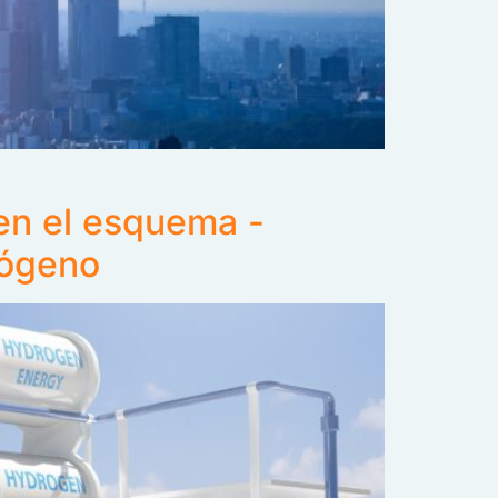
en el esquema -
rógeno