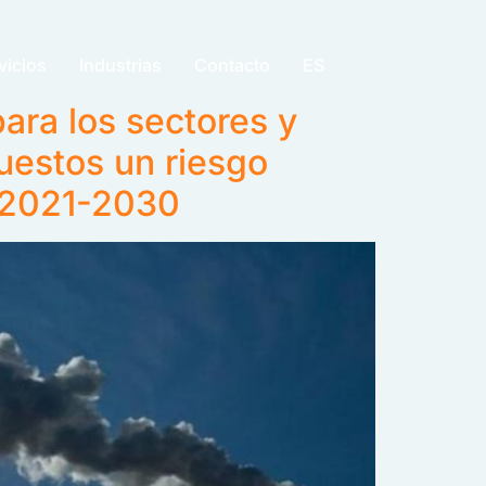
vicios
Industrias
Contacto
ES
ra los sectores y
uestos un riesgo
o 2021-2030