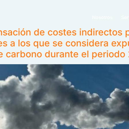
Nosotros
Ser
ción de costes indirectos pa
es a los que se considera exp
 de carbono durante el period