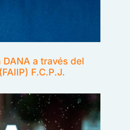
a DANA a través del
FAIIP) F.C.P.J.