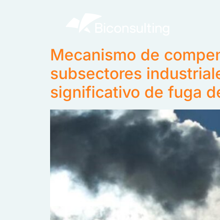
Mecanismo de compensa
subsectores industrial
significativo de fuga