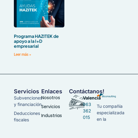
Programa HAZITEK de
apoyo a la I+D
empresarial
Leer más »
Servicios
Enlaces
Contáctanos!
Nosotros
Subvenciones
Valencia
y financiación
963
Servicios
Tu compañía
362
especializada
Deducciones
Industrias
015
en la
fiscales
Contacto
consultoría
Patent box
integral de
ES
Tax lease