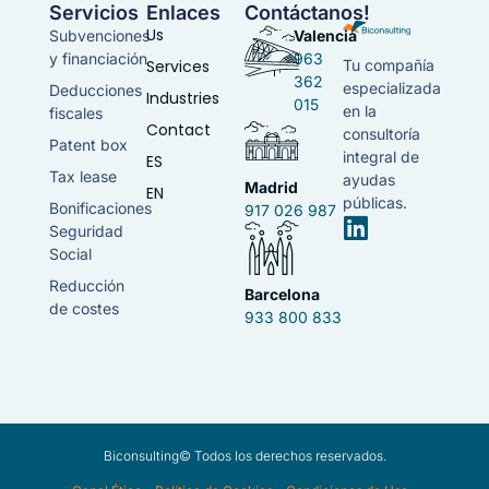
Servicios
Enlaces
Contáctanos!
Us
Subvenciones
Valencia
y financiación
963
Services
Tu compañía
362
especializada
Deducciones
Industries
015
en la
fiscales
Contact
consultoría
Patent box
integral de
ES
Tax lease
ayudas
Madrid
EN
públicas.
Bonificaciones
917 026 987
Seguridad
Social
Reducción
Barcelona
de costes
933 800 833
Biconsulting© Todos los derechos reservados.