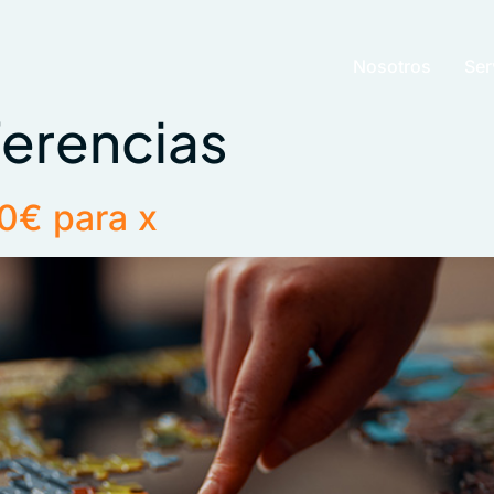
Nosotros
Ser
erencias
00€ para x